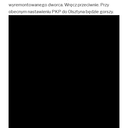
wyremontowanego dworca. Wręcz przeciwnie. Przy
obecnym nastawieniu PKP do Olsztyna będzie gorszy.