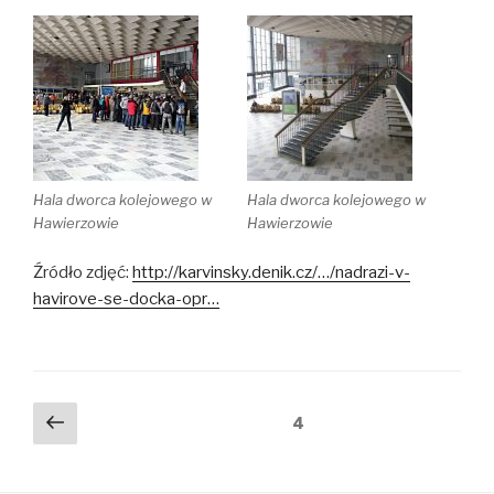
Hala dworca kolejowego w
Hala dworca kolejowego w
Hawierzowie
Hawierzowie
Źródło zdjęć:
http://karvinsky.denik.cz/…/nadrazi-v-
havirove-se-docka-opr…
Stronicowanie
Poprzednia
Strona
4
strona
wpisów