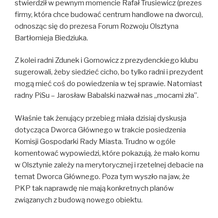
stwierdził w pewnym momencie Rafał Trusiewicz (prezes
firmy, która chce budować centrum handlowe na dworcu),
odnosząc się do prezesa Forum Rozwoju Olsztyna
Bartłomieja Biedziuka.
Z kolei radni Zdunek i Gornowicz z prezydenckiego klubu
sugerowali, żeby siedzieć cicho, bo tylko radni i prezydent
mogą mieć coś do powiedzenia w tej sprawie. Natomiast
radny PiSu – Jarosław Babalski nazwał nas „mocami zła”.
Właśnie tak żenujący
przebieg miała dzisiaj dyskusja
dotycząca Dworca Głównego w trakcie posiedzenia
Komisji Gospodarki Rady Miasta. Trudno w ogóle
komentować wypowiedzi, które pokazują, że mało komu
w Olsztynie zależy na merytorycznej i rzetelnej debacie na
temat Dworca Głównego. Poza tym wyszło na jaw, że
PKP tak naprawdę nie mają konkretnych planów
związanych z budową nowego obiektu.