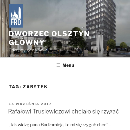
Przejdź
do
treści
DWORZEC OLSZTYN
GŁÓWNY
Odkryjmy go na nowo!
Menu
TAG:
ZABYTEK
OPUBLIKOWANE
14 WRZEŚNIA 2017
W
Rafałowi Trusiewiczowi chciało się rzygać
„Jak widzę pana Bartłomieja, to mi się rzygać chce” –