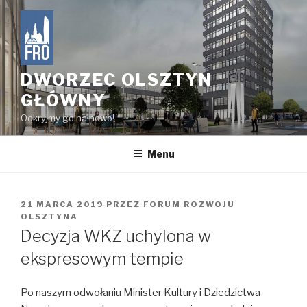
Przejdź
do
treści
DWORZEC OLSZTYN
GŁÓWNY
Odkryjmy go na nowo!
Menu
OPUBLIKOWANE
21 MARCA 2019
PRZEZ
FORUM ROZWOJU
W
OLSZTYNA
Decyzja WKZ uchylona w
ekspresowym tempie
Po naszym odwołaniu Minister Kultury i Dziedzictwa