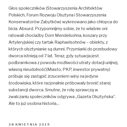
Głos społeczników (Stowarzyszenia Architektów
Polskich, Forum Rozwoju Olsztyna i Stowarzyszenia
Konserwatorów Zabytków) wykreowano jako chłopca do
bicia. Absurd. Przypomnijmy sobie, że to właśnie oni
ratowali chociażby Dom Mendelsohna, koszary przy
Artyleryjskiej czy tartak Raphaelsohnów – obiekty, z
których olsztynianie są dumni. Przymiarki do przebudowy
dworca istnieją od 7 lat. Teraz, gdy sytuacja jest
podbramkowa z powodu możliwości utraty dotacji unijnej,
własną nieudolność(Miasto, PKP, inwestor prywatny)
próbuje się zastąpić zrzuceniem winy na jedyne
środowiska, które racjonalnie próbowały bronić starej
substancji dworca. Smutne, że rolę sprawczą w
zwalczaniu społeczników odgrywa „Gazeta Olsztyńska”.
Ale to już osobna historia…
OPUBLIKOWANE
28 KWIETNIA 2019