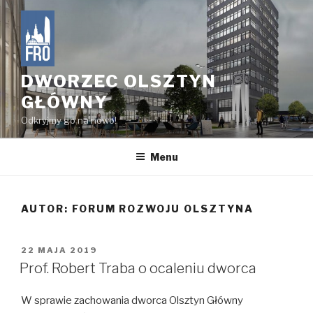
Przejdź
do
treści
DWORZEC OLSZTYN
GŁÓWNY
Odkryjmy go na nowo!
Menu
AUTOR:
FORUM ROZWOJU OLSZTYNA
OPUBLIKOWANE
22 MAJA 2019
W
Prof. Robert Traba o ocaleniu dworca
W sprawie zachowania dworca Olsztyn Główny