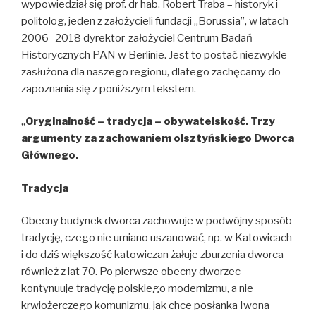
wypowiedział się prof. dr hab. Robert Traba – historyk i
politolog, jeden z założycieli fundacji „Borussia”, w latach
2006 -2018 dyrektor-założyciel Centrum Badań
Historycznych PAN w Berlinie. Jest to postać niezwykle
zasłużona dla naszego regionu, dlatego zachęcamy do
zapoznania się z poniższym tekstem.
„
Oryginalność – tradycja – obywatelskość. Trzy
argumenty za zachowaniem olsztyńskiego Dworca
Głównego.
Tradycja
Obecny budynek dworca zachowuje w podwójny sposób
tradycję, czego nie umiano uszanować, np. w Katowicach
i do dziś większość katowiczan żałuje zburzenia dworca
również z lat 70. Po pierwsze obecny dworzec
kontynuuje tradycję polskiego modernizmu, a nie
krwiożerczego komunizmu, jak chce posłanka Iwona