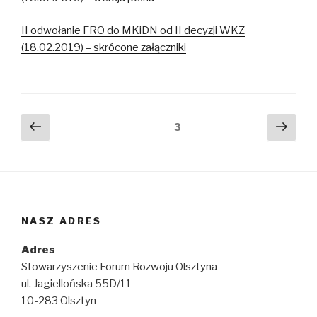
II odwołanie FRO do MKiDN od II decyzji WKZ
(18.02.2019) – skrócone załączniki
Stronicowanie
Poprzednia
Nast
Strona
3
strona
stro
wpisów
NASZ ADRES
Adres
Stowarzyszenie Forum Rozwoju Olsztyna
ul. Jagiellońska 55D/11
10-283 Olsztyn