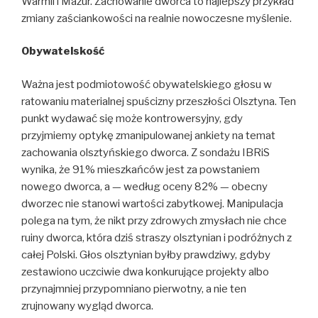
Warmii i Mazur. Zachowanie dworca to najlepszy przykład
zmiany zaściankowości na realnie nowoczesne myślenie.
Obywatelskość
Ważna jest podmiotowość obywatelskiego głosu w
ratowaniu materialnej spuścizny przeszłości Olsztyna. Ten
punkt wydawać się może kontrowersyjny, gdy
przyjmiemy optykę zmanipulowanej ankiety na temat
zachowania olsztyńskiego dworca. Z sondażu IBRiS
wynika, że 91% mieszkańców jest za powstaniem
nowego dworca, a — według oceny 82% — obecny
dworzec nie stanowi wartości zabytkowej. Manipulacja
polega na tym, że nikt przy zdrowych zmysłach nie chce
ruiny dworca, która dziś straszy olsztynian i podróżnych z
całej Polski. Głos olsztynian byłby prawdziwy, gdyby
zestawiono uczciwie dwa konkurujące projekty albo
przynajmniej przypomniano pierwotny, a nie ten
zrujnowany wygląd dworca.