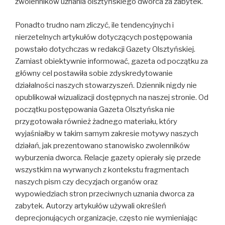
zwolenników uznania olsztyńskiego dworca za zabytek.
Ponadto trudno nam zliczyć, ile tendencyjnych i
nierzetelnych artykułów dotyczących postępowania
powstało dotychczas w redakcji Gazety Olsztyńskiej.
Zamiast obiektywnie informować, gazeta od początku za
główny cel postawiła sobie zdyskredytowanie
działalności naszych stowarzyszeń. Dziennik nigdy nie
opublikował wizualizacji dostępnych na naszej stronie. Od
początku postępowania Gazeta Olsztyńska nie
przygotowała również żadnego materiału, który
wyjaśniałby w takim samym zakresie motywy naszych
działań, jak prezentowano stanowisko zwolenników
wyburzenia dworca. Relacje gazety opierały się przede
wszystkim na wyrwanych z kontekstu fragmentach
naszych pism czy decyzjach organów oraz
wypowiedziach stron przeciwnych uznania dworca za
zabytek. Autorzy artykułów używali określeń
deprecjonujących organizacje, często nie wymieniając