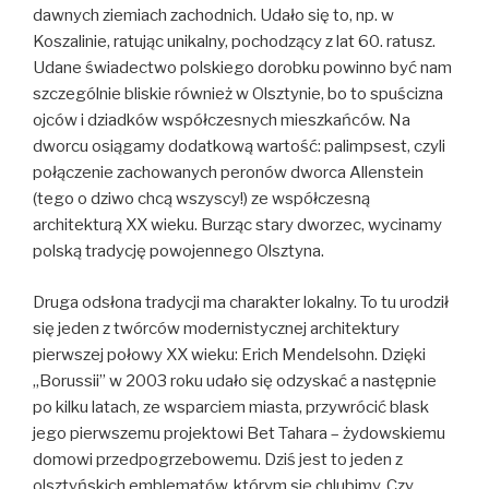
dawnych ziemiach zachodnich. Udało się to, np. w
Koszalinie, ratując unikalny, pochodzący z lat 60. ratusz.
Udane świadectwo polskiego dorobku powinno być nam
szczególnie bliskie również w Olsztynie, bo to spuścizna
ojców i dziadków współczesnych mieszkańców. Na
dworcu osiągamy dodatkową wartość: palimpsest, czyli
połączenie zachowanych peronów dworca Allenstein
(tego o dziwo chcą wszyscy!) ze współczesną
architekturą XX wieku. Burząc stary dworzec, wycinamy
polską tradycję powojennego Olsztyna.
Druga odsłona tradycji ma charakter lokalny. To tu urodził
się jeden z twórców modernistycznej architektury
pierwszej połowy XX wieku: Erich Mendelsohn. Dzięki
„Borussii” w 2003 roku udało się odzyskać a następnie
po kilku latach, ze wsparciem miasta, przywrócić blask
jego pierwszemu projektowi Bet Tahara – żydowskiemu
domowi przedpogrzebowemu. Dziś jest to jeden z
olsztyńskich emblematów, którym się chlubimy. Czy