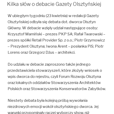
W
Kilka słów o debacie Gazety Olsztyńskiej
W ubiegłym tygodniu (23 kwietnia) w redakcji Gazety
Olsztyńskiej odbyła się debata dot. dworca Olsztyn
Główny. W debacie wzięły udział następujące osoby:
Krzysztof Mamiński – prezes PKP SA; Rafał Twarowski –
prezes spółki Retail Provider Sp. z o.o.; Piotr Grzymowicz
– Prezydent Olsztyna; Iwona Arent – posłanka PiS; Piotr
Lorens oraz Grzegorz Dżus – architekci.
Do udziału w debacie zaproszono także jednego
przedstawiciela stowarzyszeń, które złożyły wniosek o
wpis dworca do rejestru, czyli Forum Rozwoju Olsztyna
oraz lokalnych oddziałów Stowarzyszenia Architektów
Polskich oraz Stowarzyszenia Konserwatorów Zabytków.
Niestety debata była kolejną próbą wywołania
niezdrowych emocji wokół olsztyńskiego dworca. Jej
warunki przypominały raczej wyborczy show, niż