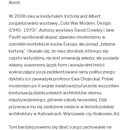
Arent.
W 2008 roku w londyńskim Victoria and Albert
zorganizowano wystawę „Cold War Modern. Design.
(1945- 1970)”. Autorzy wystawy David Crowley i Jane
Pavitt spróbowali ukazać zjawisko modernizmu w
szerokim kontekście losów Europy, ale ponad „żelazna
kurtyną”. Okazało się, że nasz dorobek, którego się
często wstydzimy, nie jest emanacją władzy, ale posiada
własny, suwerenny język form i wyraża nimi treści
wykraczające poza zadekretowane ramy politycznego
dyktatu (co zauważyła profesor Ewa Chojecka). Polski
modernizm po II wojnie światowej był przede wszystkim
kontynuacją dzieła polskich architektów okresu
międzywojennego, głównie szkoły lwowskiej. Dziś
przywraca mu się zasłużone miejsce w historii polskiej
architektury w Katowicach, Warszawie czy Krakowie, itd.
Tym bardziej powinno się dbać o jego zachowanie na